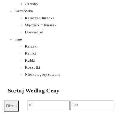
Ozdoby
Karmówka
Karaczan turecki
Mącznik młynarek
Drewnojad
Inne
Książki
Ramki
Kubki
Koszulki
Nieskategoryzowane
Sortuj Według Ceny
Cena
Cena
Filtruj
min
max