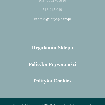
NIP: 5832765810
516 245 019
kontakt@3cityspiders.pl
Regulamin Sklepu
Polityka Prywatności
Polityka Cookies