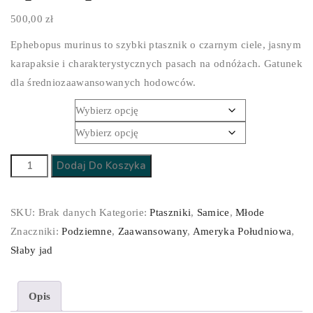
500,00
zł
Ephebopus murinus to szybki ptasznik o czarnym ciele, jasnym
karapaksie i charakterystycznych pasach na odnóżach. Gatunek
dla średniozaawansowanych hodowców.
Płeć
Stadium
ilość
Dodaj Do Koszyka
Ephebopus
murinus
SKU:
Brak danych
Kategorie:
Ptaszniki
,
Samice
,
Młode
Znaczniki:
Podziemne
,
Zaawansowany
,
Ameryka Południowa
,
Słaby jad
Opis