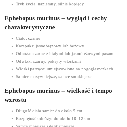
Tryb życia: naziemny, silnie kopiący
Ephebopus murinus – wygląd i cechy
charakterystyczne
Ciało: czarne
Karapaks: jasnobrązowy lub beżowy
Odnóża: czarne z białymi lub jasnobeżowymi pasami
Odwłok: czarny, pokryty włoskami
Włoski parzące: umiejscowione na nogogłaszczkach
Samice masywniejsze, samce smuklejsze
Ephebopus murinus – wielkość i tempo
wzrostu
Długość ciała samic: do około 5 cm
Rozpiętość odnóży: do około 10–12 cm
Samce mniejsze i delikatniejsze