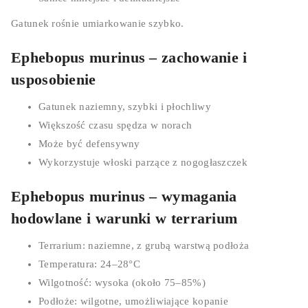
Gatunek rośnie umiarkowanie szybko.
Ephebopus murinus – zachowanie i
usposobienie
Gatunek naziemny, szybki i płochliwy
Większość czasu spędza w norach
Może być defensywny
Wykorzystuje włoski parzące z nogogłaszczek
Ephebopus murinus – wymagania
0
hodowlane i warunki w terrarium
Cart
Terrarium: naziemne, z grubą warstwą podłoża
Temperatura: 24–28°C
Wilgotność: wysoka (około 75–85%)
Podłoże: wilgotne, umożliwiające kopanie