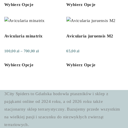
450,00 zł
Wybierz Opcje
Wybierz Opcje
Avicularia minatrix
Avicularia juruensis M2
Zakres
100,00
zł
–
700,00
zł
65,00
zł
cen:
Wybierz Opcje
Wybierz Opcje
od
100,00 zł
do
700,00 zł
3City Spiders to Gdańska hodowla ptaszników i sklep z
pająkami online od 2024 roku, a od 2026 roku także
stacjonarny sklep terrarystyczny. Bazujemy przede wszystkim
na wielkiej pasji i szacunku do niezwykłych zwierząt
terrariowych.