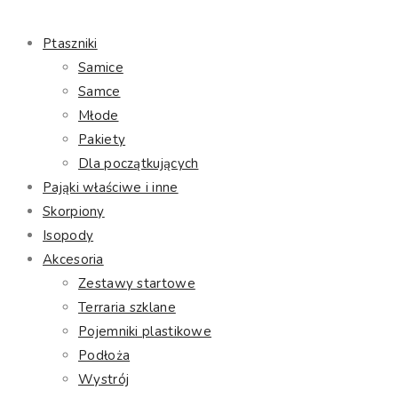
Ptaszniki
Samice
Samce
Młode
Pakiety
Dla początkujących
Pająki właściwe i inne
Skorpiony
Isopody
Akcesoria
Zestawy startowe
Terraria szklane
Pojemniki plastikowe
Podłoża
Wystrój