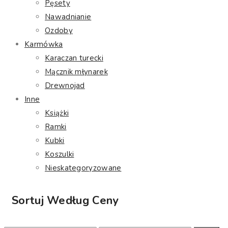
Pęsety
Nawadnianie
Ozdoby
Karmówka
Karaczan turecki
Mącznik młynarek
Drewnojad
Inne
Książki
Ramki
Kubki
Koszulki
Nieskategoryzowane
Sortuj Według Ceny