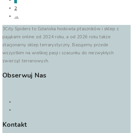
1
2
→
3City Spiders to Gdańska hodowla ptaszników i sklep z
pająkami online od 2024 roku, a od 2026 roku także
stacjonarny sklep terrarystyczny. Bazujemy przede
wszystkim na wielkiej pasji i szacunku do niezwykłych
zwierząt terrariowych.
Obserwuj Nas
Kontakt