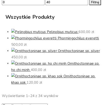
Cena
Cena
Filtruj
min
max
Wszystkie Produkty
Pelinobius muticus
600,00
zł
Phormingochilus everetti
500,00
zł
Ornithoctoninae sp. silver
450,00
zł
Ornithoctoninae sp.
ho chi minh
400,00
zł
Ornithoctoninae sp.
khao sok
120,00
zł
Wyświetlanie 1–24 z 34 wyników