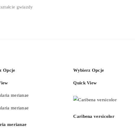
ształcie gwiazdy
z Opcje
Wybierz Opcje
View
Quick View
Caribena versicolor
aria merianae