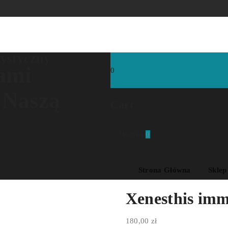
rystyczny
ami
0
 Naszą
Cart
Wishlist
0
Strona Główna
Sklep
Xenesthis imm
180,00
zł