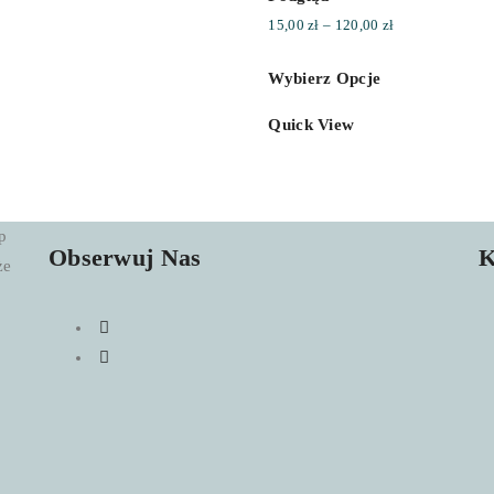
Zakres
15,00
zł
–
120,00
zł
cen:
Wybierz Opcje
od
15,00 zł
Quick View
do
120,00 zł
p
Obserwuj Nas
K
że