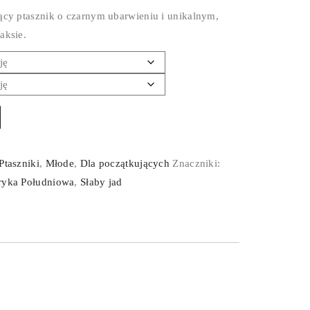
ący ptasznik o czarnym ubarwieniu i unikalnym,
aksie.
Ptaszniki
,
Młode
,
Dla początkujących
Znaczniki:
yka Południowa
,
Słaby jad