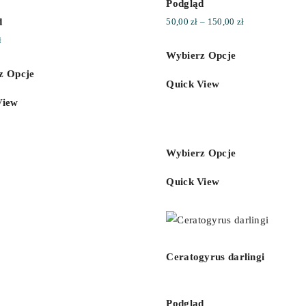
Podgląd
d
Zakres
50,00
zł
–
150,00
zł
cen:
ł
Wybierz Opcje
od
z Opcje
50,00 zł
Quick View
do
View
150,00 zł
Wybierz Opcje
Quick View
Ceratogyrus darlingi
Podgląd