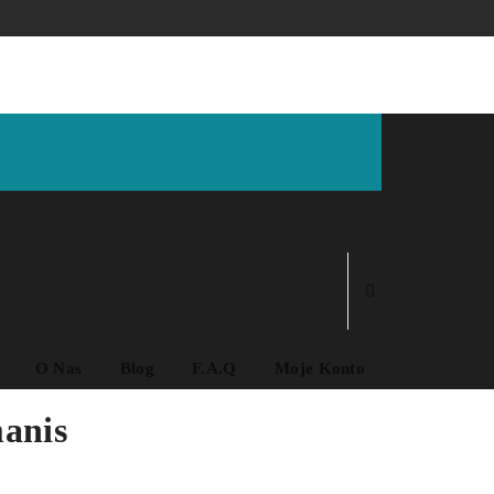
O Nas
Blog
F.A.Q
Moje Konto
anis