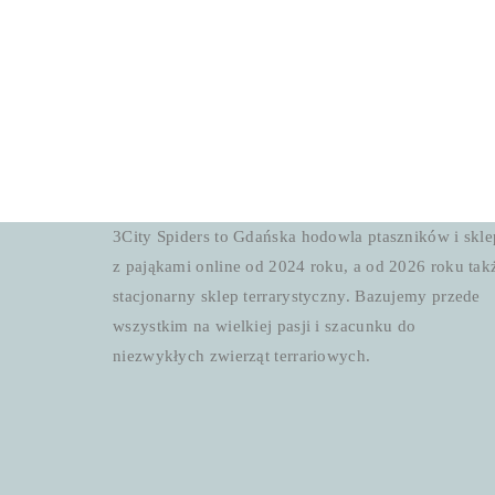
3City Spiders to Gdańska hodowla ptaszników i skle
z pająkami online od 2024 roku, a od 2026 roku tak
stacjonarny sklep terrarystyczny. Bazujemy przede
wszystkim na wielkiej pasji i szacunku do
niezwykłych zwierząt terrariowych.