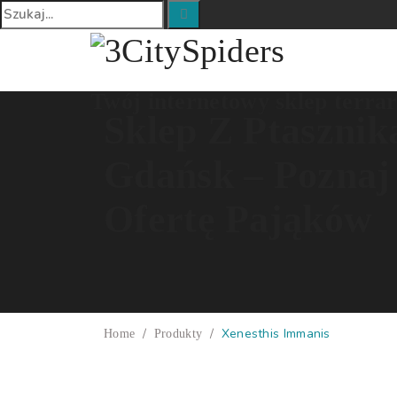
Twój internetowy sklep terra
Sklep Z Ptasznik
Gdańsk – Poznaj
Ofertę Pająków
/
/
Xenesthis Immanis
Home
Produkty