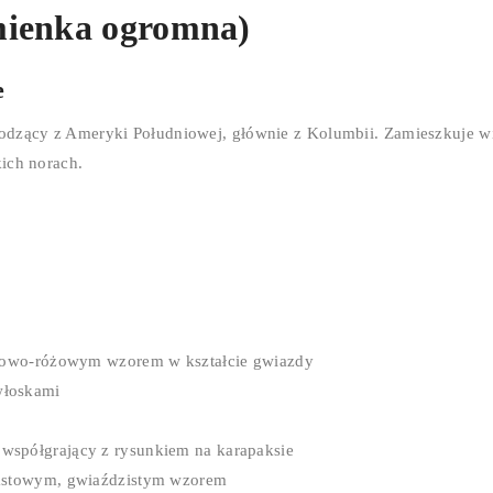
mienka ogromna)
e
odzący z Ameryki Południowej, głównie z Kolumbii. Zamieszkuje wi
ich norach.
letowo-różowym wzorem w kształcie gwiazdy
włoskami
współgrający z rysunkiem na karapaksie
rastowym, gwiaździstym wzorem