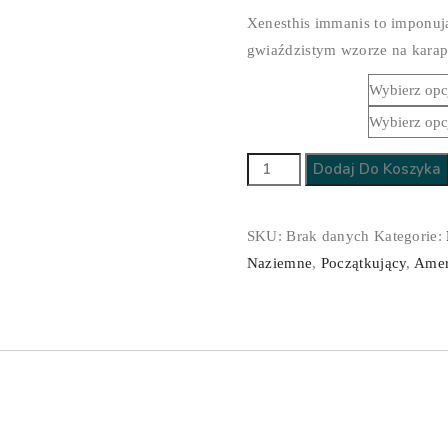
Xenesthis immanis to imponuj
gwiaździstym wzorze na karap
Płeć
Stadium
ilość
Dodaj Do Koszyka
Xenesthis
immanis
SKU:
Brak danych
Kategorie:
Naziemne
,
Początkujący
,
Amer