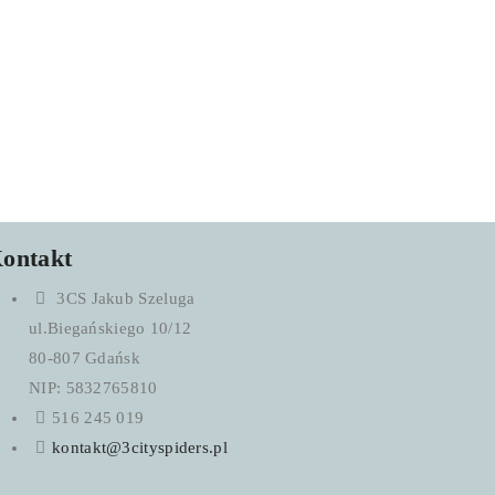
ontakt
3CS Jakub Szeluga
ul.Biegańskiego 10/12
80-807 Gdańsk
NIP: 5832765810
516 245 019
kontakt@3cityspiders.pl