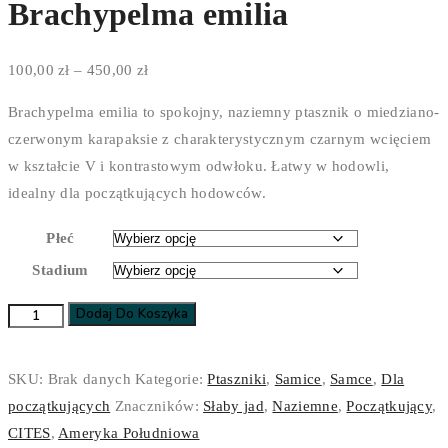
Brachypelma emilia
Zakres
100,00
zł
–
450,00
zł
cen:
Brachypelma emilia to spokojny, naziemny ptasznik o miedziano-
od
czerwonym karapaksie z charakterystycznym czarnym wcięciem
100,00 zł
w kształcie V i kontrastowym odwłoku. Łatwy w hodowli,
do
idealny dla początkujących hodowców.
450,00 zł
Płeć
Stadium
Dodaj Do Koszyka
ilość
Brachypelma
emilia
SKU:
Brak danych
Kategorie:
Ptaszniki
,
Samice
,
Samce
,
Dla
początkujących
Znaczników:
Słaby jad
,
Naziemne
,
Początkujący
,
CITES
,
Ameryka Południowa