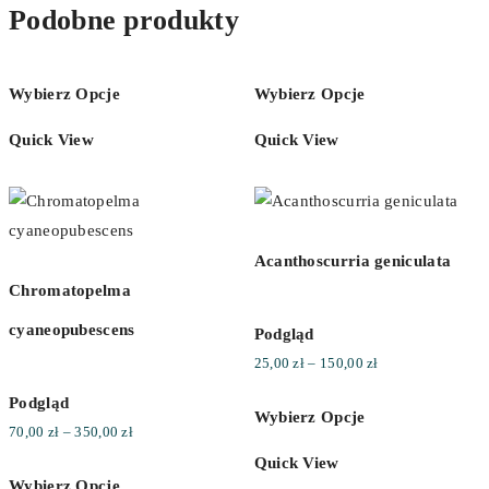
Podobne produkty
Wybierz Opcje
Wybierz Opcje
Quick View
Quick View
Acanthoscurria geniculata
Chromatopelma
cyaneopubescens
Podgląd
Zakres
25,00
zł
–
150,00
zł
cen:
Podgląd
Wybierz Opcje
od
Zakres
70,00
zł
–
350,00
zł
25,00 zł
cen:
Quick View
do
Wybierz Opcje