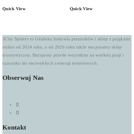
50,00 zł
Quick View
Quick View
do
250,00 zł
3City Spiders to Gdańska hodowla ptaszników i sklep z pająkami
online od 2024 roku, a od 2026 roku także stacjonarny sklep
terrarystyczny. Bazujemy przede wszystkim na wielkiej pasji i
szacunku do niezwykłych zwierząt terrariowych.
Obserwuj Nas
Kontakt