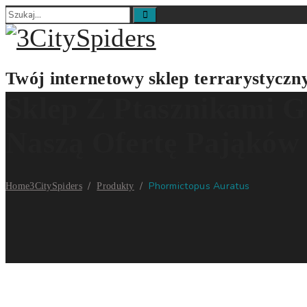
Twój internetowy sklep terrarystyczn
Sklep Z Ptasznikami G
Naszą Ofertę Pająków
/
/
Phormictopus Auratus
Home
3CitySpiders
Produkty