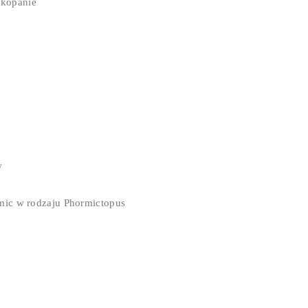
 kopanie
w
amic w rodzaju Phormictopus