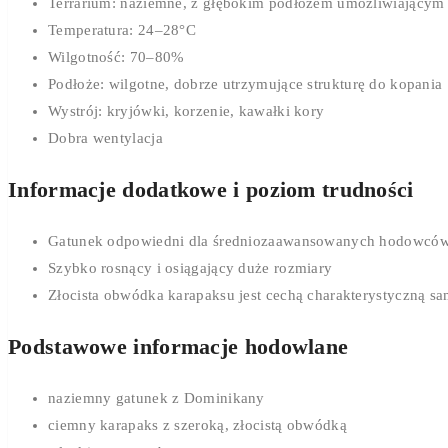
Terrarium: naziemne, z głębokim podłożem umożliwiającym
Temperatura: 24–28°C
Wilgotność: 70–80%
Podłoże: wilgotne, dobrze utrzymujące strukturę do kopania
Wystrój: kryjówki, korzenie, kawałki kory
Dobra wentylacja
Informacje dodatkowe i poziom trudności
Gatunek odpowiedni dla średniozaawansowanych hodowcó
Szybko rosnący i osiągający duże rozmiary
Złocista obwódka karapaksu jest cechą charakterystyczną s
Podstawowe informacje hodowlane
naziemny gatunek z Dominikany
ciemny karapaks z szeroką, złocistą obwódką