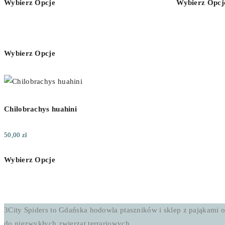
Wybierz Opcje
Wybierz Opcj
od
50,00 zł
do
200,00 zł
Wybierz Opcje
Chilobrachys huahini
50,00
zł
Wybierz Opcje
3City Spiders to Gdańska hodowla ptaszników i sklep z pająkami o
do niezwykłych zwierząt terrariowych.