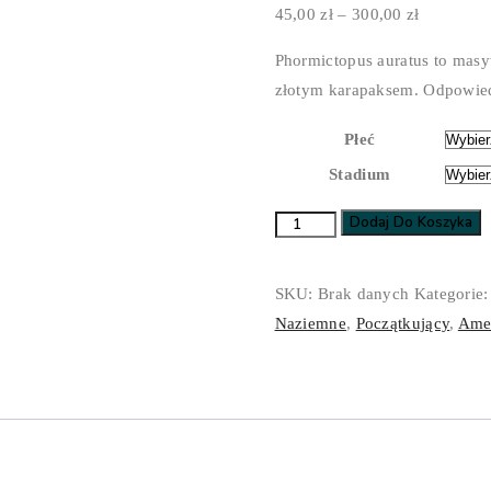
Zakres
45,00
zł
–
300,00
zł
cen:
Phormictopus auratus to masy
od
złotym karapaksem. Odpowie
45,00 zł
do
Płeć
300,00 zł
Stadium
Dodaj Do Koszyka
ilość
Phormictopus
auratus
SKU:
Brak danych
Kategorie
Naziemne
,
Początkujący
,
Ame