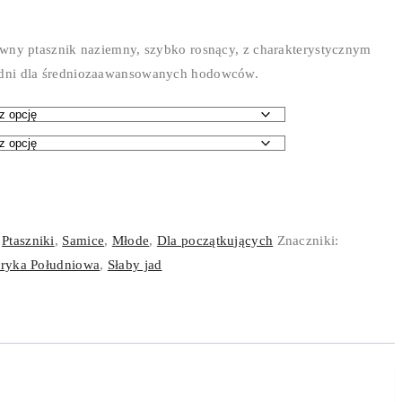
wny ptasznik naziemny, szybko rosnący, z charakterystycznym
dni dla średniozaawansowanych hodowców.
:
Ptaszniki
,
Samice
,
Młode
,
Dla początkujących
Znaczniki:
ryka Południowa
,
Słaby jad