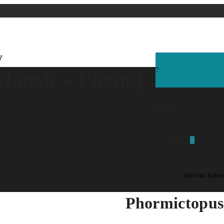
y
7
dańsk – Poznaj
Cart
Wishlist
0
Strona Głó
Phormictopus