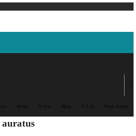
wna
Sklep
O Nas
Blog
F.A.Q
Moje Konto
 auratus