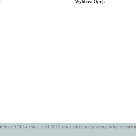
e
Wybierz Opcje
od
od
100,00 zł
200,00 zł
do
do
200,00 zł
700,00 zł
nline od 2024 roku, a od 2026 roku także stacjonarny sklep terrarys