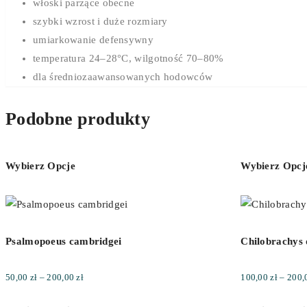
włoski parzące obecne
szybki wzrost i duże rozmiary
umiarkowanie defensywny
temperatura 24–28°C, wilgotność 70–80%
dla średniozaawansowanych hodowców
Podobne produkty
Wybierz Opcje
Wybierz Opcj
Psalmopoeus cambridgei
Chilobrachys 
Zakres
50,00
zł
–
200,00
zł
100,00
zł
–
200,
cen: