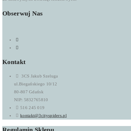
Obserwuj Nas
Kontakt
3CS Jakub Szeluga
ul.Biegańskiego 10/12
80-807 Gdańsk
NIP: 5832765810
516 245 019
kontakt@3cityspiders.pl
Regulamin Sklepu