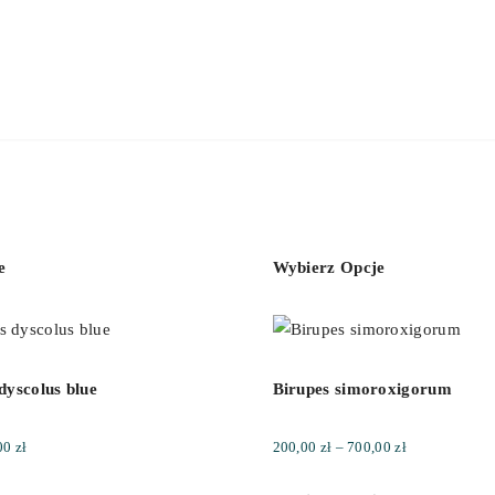
e
Wybierz Opcje
dyscolus blue
Birupes simoroxigorum
Zakres
Zakres
00
zł
200,00
zł
–
700,00
zł
cen:
cen: