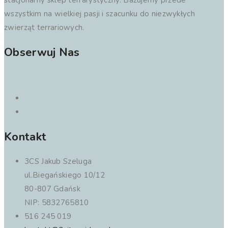
stacjonarny sklep terrarystyczny. Bazujemy przede
wszystkim na wielkiej pasji i szacunku do niezwykłych
zwierząt terrariowych.
Obserwuj Nas
Kontakt
3CS Jakub Szeluga
ul.Biegańskiego 10/12
80-807 Gdańsk
NIP: 5832765810
516 245 019