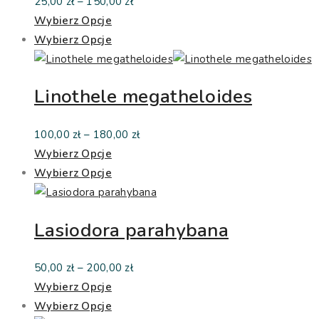
Zakres
25,00
zł
–
150,00
zł
cen:
Wybierz Opcje
od
Wybierz Opcje
25,00 zł
do
Linothele megatheloides
150,00 zł
Zakres
100,00
zł
–
180,00
zł
cen:
Wybierz Opcje
od
Wybierz Opcje
100,00 zł
do
Lasiodora parahybana
180,00 zł
Zakres
50,00
zł
–
200,00
zł
cen:
Wybierz Opcje
od
Wybierz Opcje