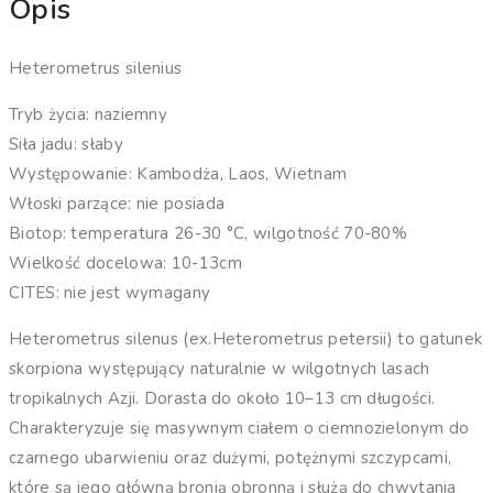
Opis
Heterometrus silenius
Tryb życia: naziemny
Siła jadu: słaby
Występowanie: Kambodża, Laos, Wietnam
Włoski parzące: nie posiada
Biotop: temperatura 26-30 °C, wilgotność 70-80%
Wielkość docelowa: 10-13cm
CITES: nie jest wymagany
Heterometrus silenus (ex.Heterometrus petersii) to gatunek
skorpiona występujący naturalnie w wilgotnych lasach
tropikalnych Azji. Dorasta do około 10–13 cm długości.
Charakteryzuje się masywnym ciałem o ciemnozielonym do
czarnego ubarwieniu oraz dużymi, potężnymi szczypcami,
które są jego główną bronią obronną i służą do chwytania