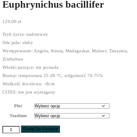
Euphrynichus bacillifer
120,00
zł
Tryb życia: nadrzewny
Siła jadu: słaby
Występowanie: Angola, Kenia, Madagaskar, Malawi, Tanzania,
Zimbabwe
Włoski parzące: nie posiada
Biotop: temperatura 25-28 °C, wilgotność 70-75%
Wielkość docelowa: ~8cm
CITES: nie jest wymagany
Płeć
Stadium
Dodaj Do Koszyka
ilość