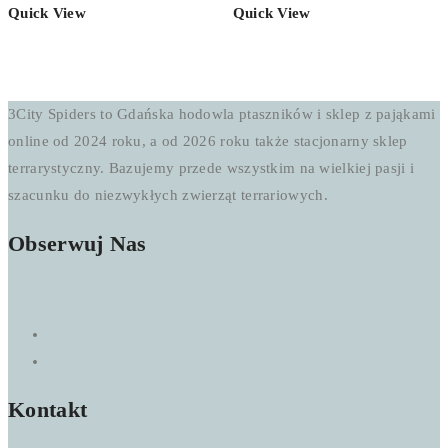
50,00 zł
Quick View
Quick View
do
150,00 zł
3City Spiders to Gdańska hodowla ptaszników i sklep z pająkami
online od 2024 roku, a od 2026 roku także stacjonarny sklep
terrarystyczny. Bazujemy przede wszystkim na wielkiej pasji i
szacunku do niezwykłych zwierząt terrariowych.
Obserwuj Nas
Kontakt