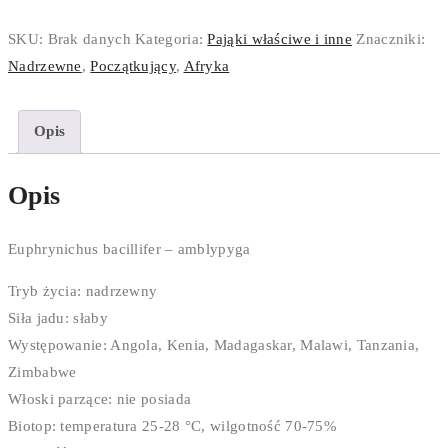
Euphrynichus
bacillifer
SKU:
Brak danych
Kategoria:
Pająki właściwe i inne
Znaczniki:
Nadrzewne
,
Początkujący
,
Afryka
Opis
Opis
Euphrynichus bacillifer – amblypyga
Tryb życia: nadrzewny
Siła jadu: słaby
Występowanie: Angola, Kenia, Madagaskar, Malawi, Tanzania,
Zimbabwe
Włoski parzące: nie posiada
Biotop: temperatura 25-28 °C, wilgotność 70-75%