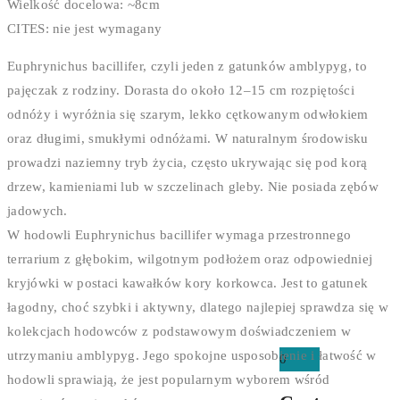
Wielkość docelowa: ~8cm
CITES: nie jest wymagany
Euphrynichus bacillifer, czyli jeden z gatunków amblypyg, to
pajęczak z rodziny. Dorasta do około 12–15 cm rozpiętości
odnóży i wyróżnia się szarym, lekko cętkowanym odwłokiem
oraz długimi, smukłymi odnóżami. W naturalnym środowisku
prowadzi naziemny tryb życia, często ukrywając się pod korą
drzew, kamieniami lub w szczelinach gleby. Nie posiada zębów
jadowych.
W hodowli Euphrynichus bacillifer wymaga przestronnego
terrarium z głębokim, wilgotnym podłożem oraz odpowiedniej
kryjówki w postaci kawałków kory korkowca. Jest to gatunek
łagodny, choć szybki i aktywny, dlatego najlepiej sprawdza się w
kolekcjach hodowców z podstawowym doświadczeniem w
utrzymaniu amblypyg. Jego spokojne usposobienie i łatwość w
0
hodowli sprawiają, że jest popularnym wyborem wśród