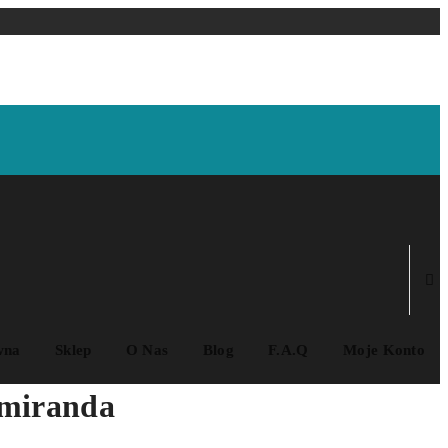
wna
Sklep
O Nas
Blog
F.A.Q
Moje Konto
 miranda