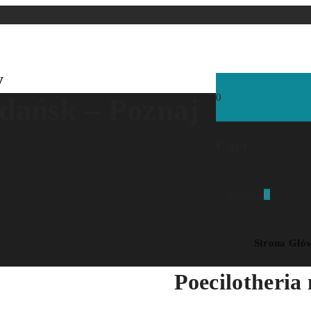
y
0
dańsk – Poznaj
Cart
Wishlist
0
Strona Głó
Poecilotheria