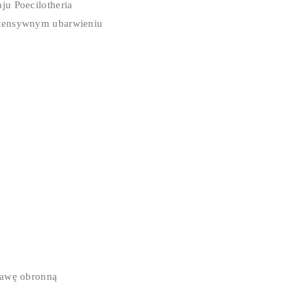
ju Poecilotheria
intensywnym ubarwieniu
stawę obronną