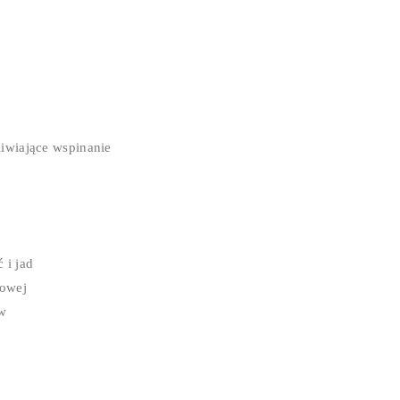
liwiające wspinanie
 i jad
nowej
ów