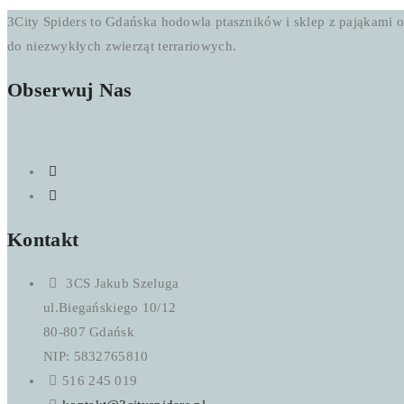
500,00 zł
3City Spiders to Gdańska hodowla ptaszników i sklep z pająkami o
do niezwykłych zwierząt terrariowych.
Obserwuj Nas
Kontakt
3CS Jakub Szeluga
ul.Biegańskiego 10/12
80-807 Gdańsk
NIP: 5832765810
516 245 019