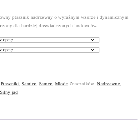
ektowny ptasznik nadrzewny o wyraźnym wzorze i dynamicznym
czony dla bardziej doświadczonych hodowców.
ł
ł
:
Ptaszniki
,
Samice
,
Samce
,
Młode
Znaczników:
Nadrzewne
,
Silny jad