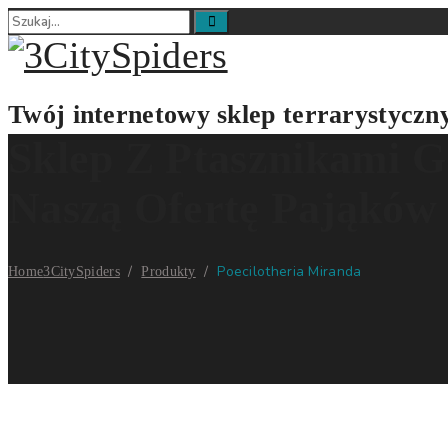
Twój internetowy sklep terrarystyczn
Sklep Z Ptasznikami G
Naszą Ofertę Pająków
/
/
Poecilotheria Miranda
Home
3CitySpiders
Produkty