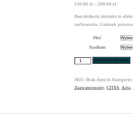
Zakres
150,00
zł
–
200,00
zł
cen:
Poecilotheria miranda to ef
od
zachowaniu. Gatunek przezna
150,00 z
do
Płeć
200,00 z
Stadium
Dodaj Do Koszyka
ilość
Poecilotheria
miranda
SKU:
Brak danych
Kategorie
Zaawansowany
,
CITES
,
Azja
,