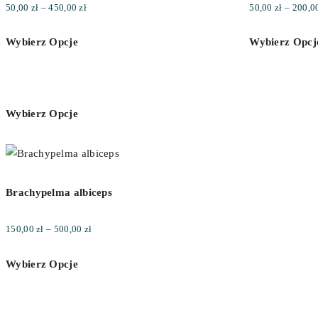
Zakres
50,00
zł
–
450,00
zł
50,00
zł
–
200,0
cen:
Wybierz Opcje
Wybierz Opcj
od
50,00 zł
do
450,00 zł
Wybierz Opcje
Brachypelma albiceps
Zakres
150,00
zł
–
500,00
zł
cen:
Wybierz Opcje
od
150,00 zł
do