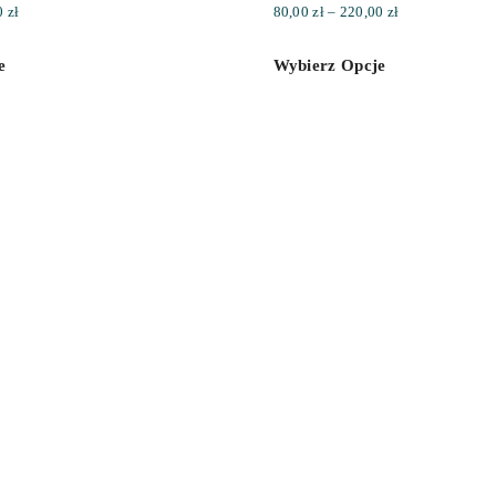
Zakres
Zakres
0
zł
80,00
zł
–
220,00
zł
cen:
cen:
e
Wybierz Opcje
od
od
50,00 zł
80,00 zł
do
do
200,00 zł
220,00 zł