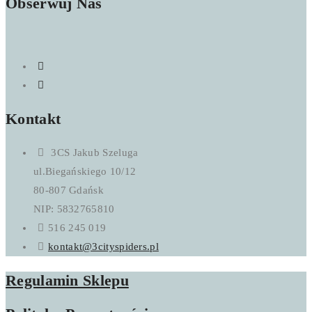
Obserwuj Nas
Kontakt
3CS Jakub Szeluga
ul.Biegańskiego 10/12
80-807 Gdańsk
NIP: 5832765810
516 245 019
kontakt@3cityspiders.pl
Regulamin Sklepu