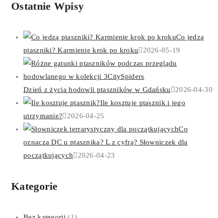
Ostatnie Wpisy
Co jedzą
ptaszniki? Karmienie krok po kroku
2026-05-19
Dzień z życia hodowli ptaszników w Gdańsku
2026-04-30
Ile kosztuje ptasznik i jego
utrzymanie?
2026-04-25
Co
oznacza DC u ptasznika? L z cyfrą? Słowniczek dla
początkujących
2026-04-23
Kategorie
Bez kategorii
(1)