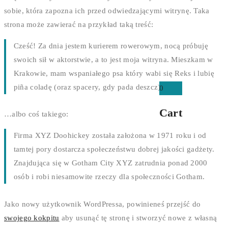
sobie, która zapozna ich przed odwiedzającymi witrynę. Taka
strona może zawierać na przykład taką treść:
Cześć! Za dnia jestem kurierem rowerowym, nocą próbuję
swoich sił w aktorstwie, a to jest moja witryna. Mieszkam w
Krakowie, mam wspaniałego psa który wabi się Reks i lubię
piña coladę (oraz spacery, gdy pada deszcz).
0
Cart
…albo coś takiego:
Firma XYZ Doohickey została założona w 1971 roku i od
tamtej pory dostarcza społeczeństwu dobrej jakości gadżety.
Znajdująca się w Gotham City XYZ zatrudnia ponad 2000
osób i robi niesamowite rzeczy dla społeczności Gotham.
Jako nowy użytkownik WordPressa, powinieneś przejść do
swojego kokpitu
aby usunąć tę stronę i stworzyć nowe z własną