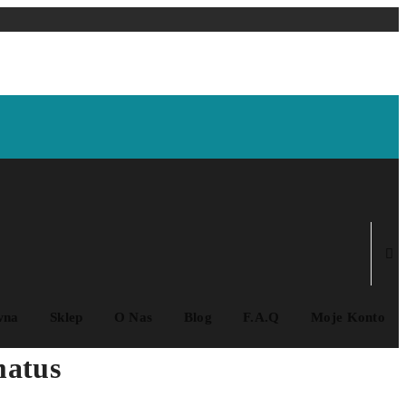
wna
Sklep
O Nas
Blog
F.A.Q
Moje Konto
matus