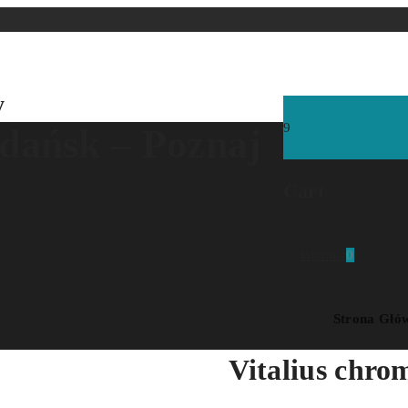
y
9
dańsk – Poznaj
Cart
Wishlist
0
Strona Głó
Vitalius chro