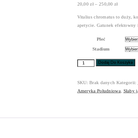
Zakres
20,00
zł
–
250,00
zł
cen:
Vitalius chromatus to duży, 
od
apetycie. Gatunek efektowny 
20,00 zł
do
Płeć
250,00 zł
Stadium
Dodaj Do Koszyka
ilość
Vitalius
chromatus
SKU:
Brak danych
Kategorii:
Ameryka Południowa
,
Słaby j