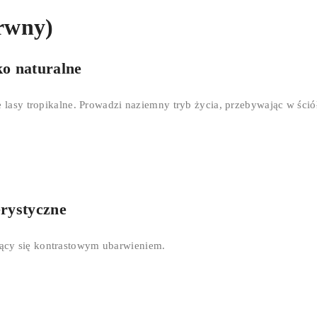
arwny)
ko naturalne
e lasy tropikalne. Prowadzi naziemny tryb życia, przebywając w ściół
erystyczne
ący się kontrastowym ubarwieniem.