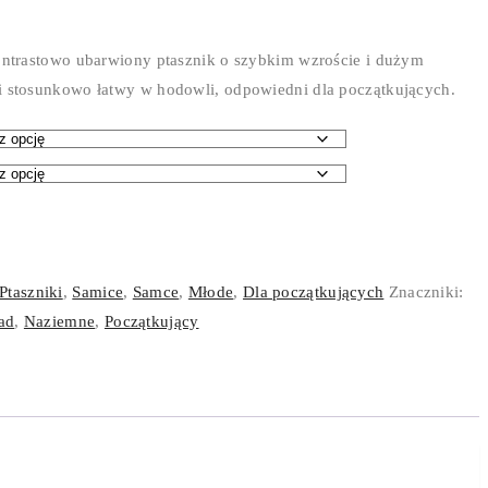
kontrastowo ubarwiony ptasznik o szybkim wzroście i dużym
i stosunkowo łatwy w hodowli, odpowiedni dla początkujących.
Ptaszniki
,
Samice
,
Samce
,
Młode
,
Dla początkujących
Znaczniki:
ad
,
Naziemne
,
Początkujący