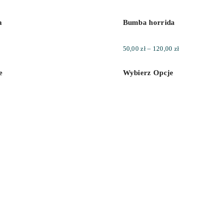
a
Bumba horrida
Zakres
50,00
zł
–
120,00
zł
cen:
e
Wybierz Opcje
od
50,00 zł
do
120,00 zł