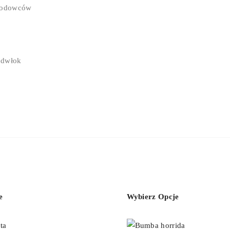
 hodowców
 odwłok
e
Wybierz Opcje