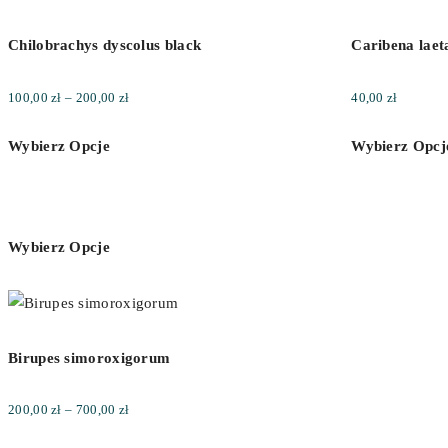
Chilobrachys dyscolus black
Caribena laet
Zakres
100,00
zł
–
200,00
zł
40,00
zł
cen:
Wybierz Opcje
Wybierz Opcj
od
100,00 zł
do
200,00 zł
Wybierz Opcje
Birupes simoroxigorum
Zakres
200,00
zł
–
700,00
zł
cen: