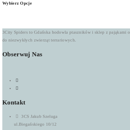
Wybierz Opcje
od
200,00 zł
do
700,00 zł
3City Spiders to Gdańska hodowla ptaszników i sklep z pająkami o
do niezwykłych zwierząt terrariowych.
Obserwuj Nas
Kontakt
3CS Jakub Szeluga
ul.Biegańskiego 10/12