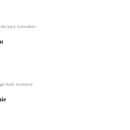
trakcyjny wizualnie.
tu
ga duże rozmiary.
nie