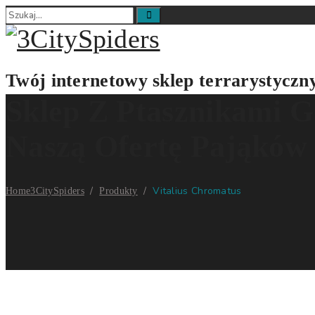
Twój internetowy sklep terrarystyczn
Sklep Z Ptasznikami G
Naszą Ofertę Pająków
/
/
Vitalius Chromatus
Home
3CitySpiders
Produkty