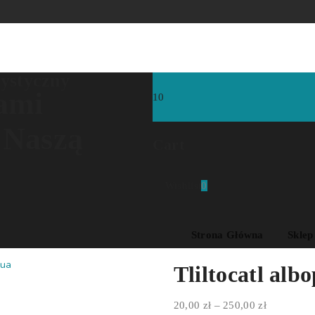
rystyczny
ami
10
 Naszą
Cart
Wishlist
0
Strona Główna
Sklep
gua
Tliltocatl alb
Zakres
20,00
zł
–
250,00
zł