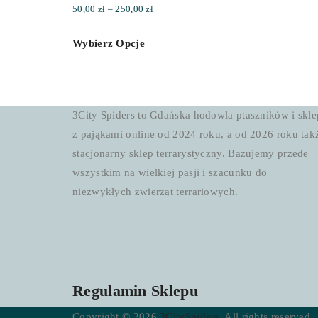
Zakres
50,00
zł
–
250,00
zł
cen:
Wybierz Opcje
od
50,00 zł
do
250,00 zł
3City Spiders to Gdańska hodowla ptaszników i skle
z pająkami online od 2024 roku, a od 2026 roku tak
stacjonarny sklep terrarystyczny. Bazujemy przede
wszystkim na wielkiej pasji i szacunku do
niezwykłych zwierząt terrariowych.
Regulamin Sklepu
Copyright © 2026
3CitySpiders
. All rights reserved.