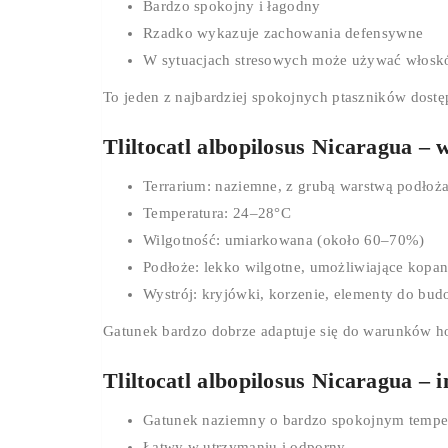
Bardzo spokojny i łagodny
Rzadko wykazuje zachowania defensywne
W sytuacjach stresowych może używać włosk
To jeden z najbardziej spokojnych ptaszników dost
Tliltocatl albopilosus Nicaragua 
Terrarium: naziemne, z grubą warstwą podłoż
Temperatura: 24–28°C
Wilgotność: umiarkowana (około 60–70%)
Podłoże: lekko wilgotne, umożliwiające kopan
Wystrój: kryjówki, korzenie, elementy do bu
Gatunek bardzo dobrze adaptuje się do warunków 
Tliltocatl albopilosus Nicaragua –
Gatunek naziemny o bardzo spokojnym temp
Łatwy w utrzymaniu i odporny