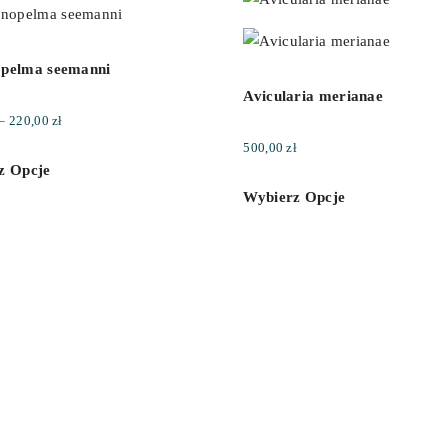
pelma seemanni
Avicularia merianae
Zakres
–
220,00
zł
cen:
500,00
zł
z Opcje
od
Wybierz Opcje
80,00 zł
do
220,00 zł