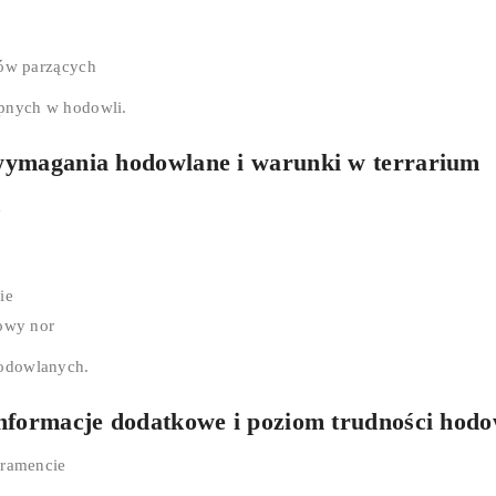
ów parzących
ępnych w hodowli.
– wymagania hodowlane i warunki w terrarium
a
ie
dowy nor
hodowlanych.
 informacje dodatkowe i poziom trudności hodo
eramencie