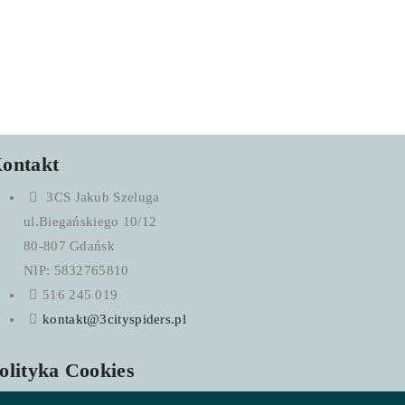
ontakt
3CS Jakub Szeluga
ul.Biegańskiego 10/12
80-807 Gdańsk
NIP: 5832765810
516 245 019
kontakt@3cityspiders.pl
olityka Cookies