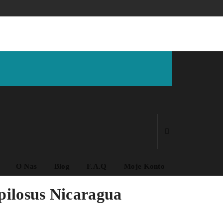
O Nas
Blog
F.A.Q
Moje Konto
opilosus Nicaragua