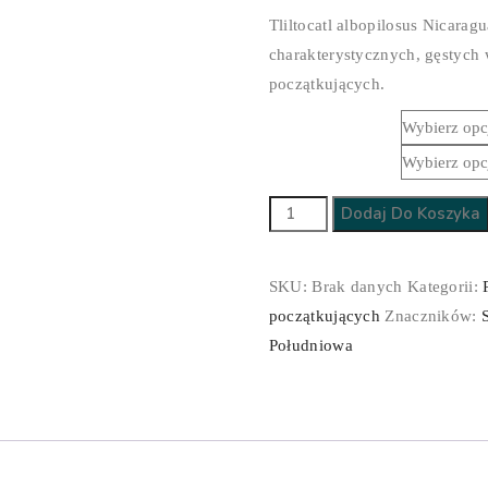
cen:
Tliltocatl albopilosus Nicara
od
charakterystycznych, gęstych 
20,00 zł
początkujących.
do
Płeć
250,00 zł
Stadium
ilość
Dodaj Do Koszyka
Tliltocatl
albopilosus
SKU:
Brak danych
Kategorii:
Nicaragua
początkujących
Znaczników:
Południowa