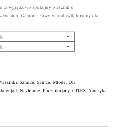
gua to wyjątkowo spokojny ptasznik o
włoskach. Gatunek łatwy w hodowli, idealny dla
Ptaszniki
,
Samice
,
Samce
,
Młode
,
Dla
Słaby jad
,
Naziemne
,
Początkujący
,
CITES
,
Ameryka