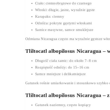
Ciało: ciemnobrązowe do czarnego
Włoski: długie, jasne, wyraźnie gęste
Karapaks: ciemny
Odnóża: pokryte gęstymi włoskami
Samice masywne, samce smuklejsze
Odmiana Nicaragua często ma wyraźnie gęstsze włos
Tliltocatl albopilosus Nicaragua – 
Długość ciała samic: do około 7–8 cm
Rozpiętość odnóży: do 15–16 cm
Samce mniejsze i delikatniejsze
Gatunek rośnie umiarkowanie i stosunkowo szybko o
Tliltocatl albopilosus Nicaragua – 
Gatunek naziemny, często kopiący