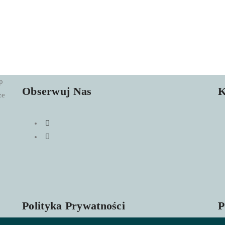
p
Obserwuj Nas
K
że
Polityka Prywatności
P