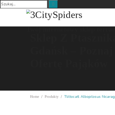
Twój internetowy sklep terra
Sklep Z Ptasznik
Gdańsk – Poznaj
Ofertę Pająków
/
/
Tliltocatl Albopilosus Nicara
Home
Produkty