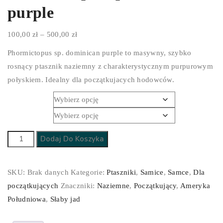
purple
Zakres
100,00
zł
–
500,00
zł
cen:
Phormictopus sp. dominican purple to masywny, szybko
od
rosnący ptasznik naziemny z charakterystycznym purpurowym
100,00 zł
połyskiem. Idealny dla początkujacych hodowców.
do
Płeć
500,00 zł
Stadium
ilość
Dodaj Do Koszyka
Phormictopus
sp.
SKU:
Brak danych
Kategorie:
Ptaszniki
,
Samice
,
Samce
,
Dla
dominican
początkujących
Znaczniki:
Naziemne
,
Początkujący
,
Ameryka
purple
Południowa
,
Słaby jad