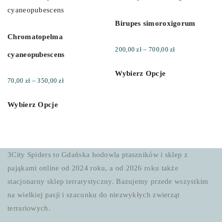
Birupes simoroxigorum
Chromatopelma
Zakres
200,00
zł
–
700,00
zł
cyaneopubescens
cen:
Wybierz Opcje
od
Zakres
70,00
zł
–
350,00
zł
200,00 zł
cen:
do
Wybierz Opcje
od
700,00 zł
70,00 zł
do
350,00 zł
3City Spiders to Gdańska hodowla ptaszników i sklep z
pająkami online od 2024 roku, a od 2026 roku także
stacjonarny sklep terrarystyczny. Bazujemy przede wszystkim
na wielkiej pasji i szacunku do niezwykłych zwierząt
terrariowych.