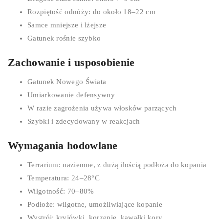
Rozpiętość odnóży: do około 18–22 cm
Samce mniejsze i lżejsze
Gatunek rośnie szybko
Zachowanie i usposobienie
Gatunek Nowego Świata
Umiarkowanie defensywny
W razie zagrożenia używa włosków parzących
Szybki i zdecydowany w reakcjach
0
Wymagania hodowlane
Cart
Terrarium: naziemne, z dużą ilością podłoża do kopania
Temperatura: 24–28°C
Wilgotność: 70–80%
Podłoże: wilgotne, umożliwiające kopanie
Wystrój: kryjówki, korzenie, kawałki kory