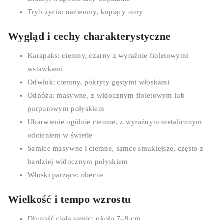
Tryb życia: naziemny, kopiący nory
Wygląd i cechy charakterystyczne
Karapaks: ciemny, czarny z wyraźnie fioletowymi
wstawkami
Odwłok: ciemny, pokryty gęstymi włoskami
Odnóża: masywne, z widocznym fioletowym lub
purpurowym połyskiem
Ubarwienie ogólnie ciemne, z wyraźnym metalicznym
odcieniem w świetle
Samice masywne i ciemne, samce smuklejsze, często z
bardziej widocznym połyskiem
Włoski parzące: obecne
Wielkość i tempo wzrostu
Długość ciała samic: około 7–9 cm