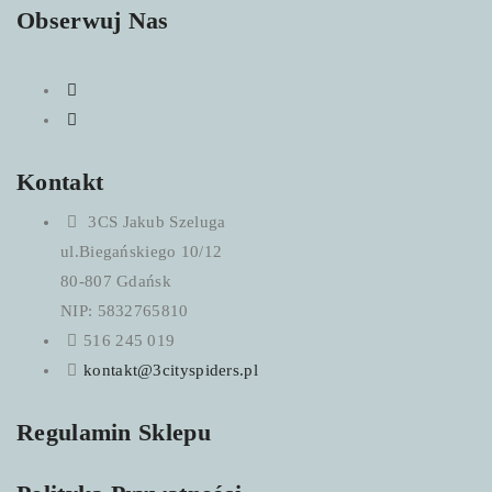
Obserwuj Nas
Kontakt
3CS Jakub Szeluga
ul.Biegańskiego 10/12
80-807 Gdańsk
NIP: 5832765810
516 245 019
kontakt@3cityspiders.pl
Regulamin Sklepu