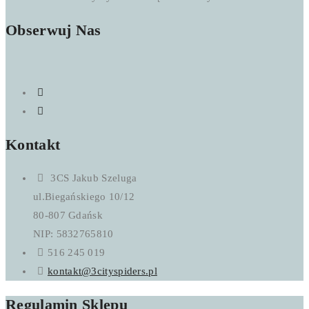
Obserwuj Nas
Kontakt
3CS Jakub Szeluga
ul.Biegańskiego 10/12
80-807 Gdańsk
NIP: 5832765810
516 245 019
kontakt@3cityspiders.pl
Regulamin Sklepu