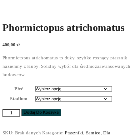
Phormictopus atrichomatus
400,00
zł
Phormictopus atrichomatus to duży, szybko rosnący ptasznik
naziemny z Kuby. Solidny wybór dla średniozaawansowanych
hodowców.
Płeć
Stadium
Dodaj Do Koszyka
ilość
Phormictopus
atrichomatus
SKU:
Brak danych
Kategorie:
Ptaszniki
,
Samice
,
Dla