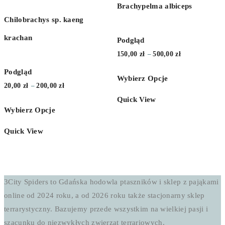
Brachypelma albiceps
Chilobrachys sp. kaeng
krachan
Podgląd
Zakres
150,00
zł
500,00
zł
–
cen:
Podgląd
Wybierz Opcje
od
Zakres
20,00
zł
200,00
zł
–
150,00 zł
cen:
Quick View
do
Wybierz Opcje
od
500,00 zł
20,00 zł
Quick View
do
200,00 zł
3City Spiders to Gdańska hodowla ptaszników i sklep z pająkami
online od 2024 roku, a od 2026 roku także stacjonarny sklep
terrarystyczny. Bazujemy przede wszystkim na wielkiej pasji i
szacunku do niezwykłych zwierząt terrariowych.