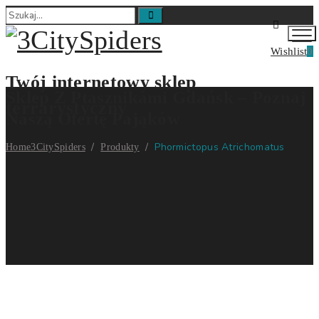
Wishlist
0
Twój internetowy sklep
Sklep Z Ptasznikami Gdańsk – Poznaj
terrarystyczny
Naszą Ofertę Pająków
/
/
Phormictopus Atrichomatus
Home
3CitySpiders
Produkty