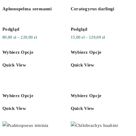
Aphonopelma seemanni
Ceratogyrus darlingi
Podgląd
Podgląd
Zakres
Zakres
80,00
zł
–
220,00
zł
15,00
zł
–
120,00
zł
cen:
cen:
Wybierz Opcje
Wybierz Opcje
od
od
80,00 zł
15,00 zł
Quick View
Quick View
do
do
220,00 zł
120,00 zł
Wybierz Opcje
Wybierz Opcje
Quick View
Quick View