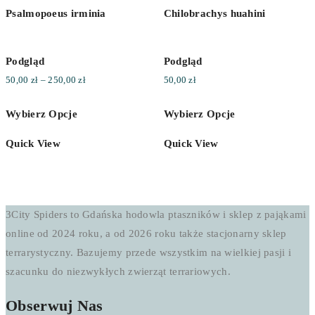
Psalmopoeus irminia
Chilobrachys huahini
Podgląd
Podgląd
Zakres
50,00
zł
–
250,00
zł
50,00
zł
cen:
Wybierz Opcje
Wybierz Opcje
od
50,00 zł
Quick View
Quick View
do
250,00 zł
3City Spiders to Gdańska hodowla ptaszników i sklep z pająkami
online od 2024 roku, a od 2026 roku także stacjonarny sklep
terrarystyczny. Bazujemy przede wszystkim na wielkiej pasji i
szacunku do niezwykłych zwierząt terrariowych.
Obserwuj Nas