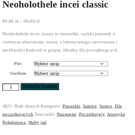
Neoholothele incei classic
Zakres
80,00
zł
–
90,00
zł
cen:
Neoholothele incei classic to niewielki, szybki ptasznik o
od
ciemnym ubarwieniu, znany z intensywnego sieciowania i
80,00 zł
możliwości hodowli w grupie. Idealny dla początkujących.
do
90,00 zł
Płeć
Stadium
Dodaj Do Koszyka
ilość
Neoholothele
incei
SKU:
Brak danych
Kategorie:
Ptaszniki
,
Samice
,
Samce
,
Dla
classic
początkujących
Znaczniki:
Naziemne
,
Początkujący
,
Ameryka
Południowa
,
Słaby jad