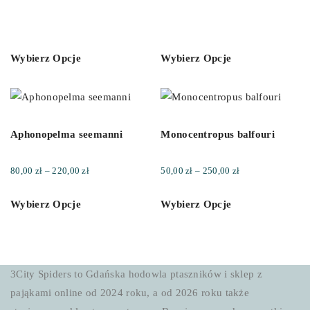
70,00 zł
do
150,00 zł
Wybierz Opcje
Wybierz Opcje
Aphonopelma seemanni
Monocentropus balfouri
Zakres
Zakres
80,00
zł
–
220,00
zł
50,00
zł
–
250,00
zł
cen:
cen:
Wybierz Opcje
Wybierz Opcje
od
od
80,00 zł
50,00 zł
do
do
220,00 zł
250,00 zł
3City Spiders to Gdańska hodowla ptaszników i sklep z
pająkami online od 2024 roku, a od 2026 roku także