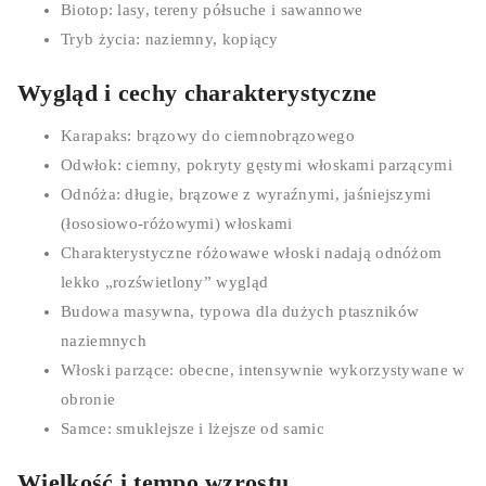
Biotop: lasy, tereny półsuche i sawannowe
Tryb życia: naziemny, kopiący
Wygląd i cechy charakterystyczne
Karapaks: brązowy do ciemnobrązowego
Odwłok: ciemny, pokryty gęstymi włoskami parzącymi
Odnóża: długie, brązowe z wyraźnymi, jaśniejszymi
(łososiowo-różowymi) włoskami
Charakterystyczne różowawe włoski nadają odnóżom
lekko „rozświetlony” wygląd
Budowa masywna, typowa dla dużych ptaszników
naziemnych
Włoski parzące: obecne, intensywnie wykorzystywane w
obronie
Samce: smuklejsze i lżejsze od samic
Wielkość i tempo wzrostu