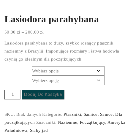
Lasiodora parahybana
Zakres
50,00
zł
–
200,00
zł
cen:
Lasiodora parahybana to duży, szybko rosnący ptasznik
od
naziemny z Brazylii. Imponujące rozmiary i łatwa hodowla
50,00 zł
czynią go idealnym dla początkujących.
do
Płeć
200,00 zł
Stadium
ilość
Dodaj Do Koszyka
Lasiodora
parahybana
SKU:
Brak danych
Kategorie:
Ptaszniki
,
Samice
,
Samce
,
Dla
początkujących
Znaczniki:
Naziemne
,
Początkujący
,
Ameryka
Południowa
,
Słaby jad