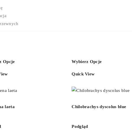
kę
acja
drzewnych
z Opcje
Wybierz Opcje
View
Quick View
a laeta
Chilobrachys dyscolus blue
d
Podgląd