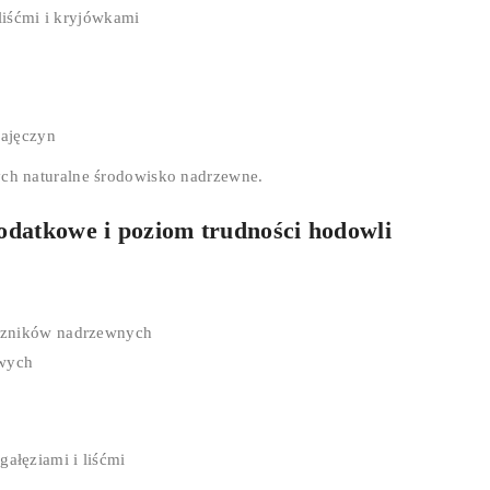
 liśćmi i kryjówkami
pajęczyn
ych naturalne środowisko nadrzewne.
dodatkowe i poziom trudności hodowli
aszników nadrzewnych
owych
ałęziami i liśćmi