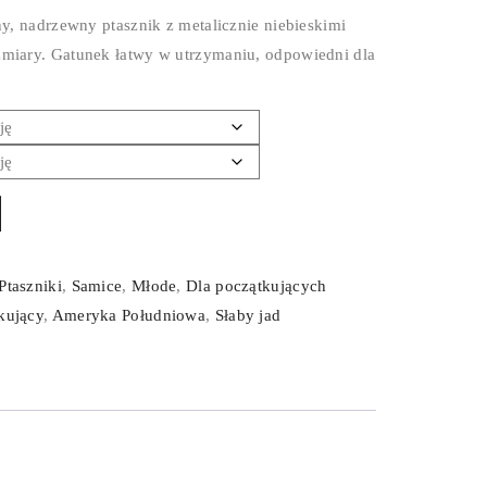
ny, nadrzewny ptasznik z metalicznie niebieskimi
zmiary. Gatunek łatwy w utrzymaniu, odpowiedni dla
Ptaszniki
,
Samice
,
Młode
,
Dla początkujących
kujący
,
Ameryka Południowa
,
Słaby jad