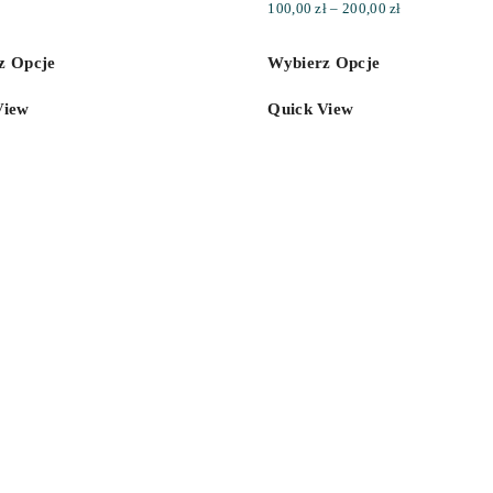
Zakres
100,00
zł
–
200,00
zł
cen:
z Opcje
Wybierz Opcje
od
100,00 zł
View
Quick View
do
200,00 zł