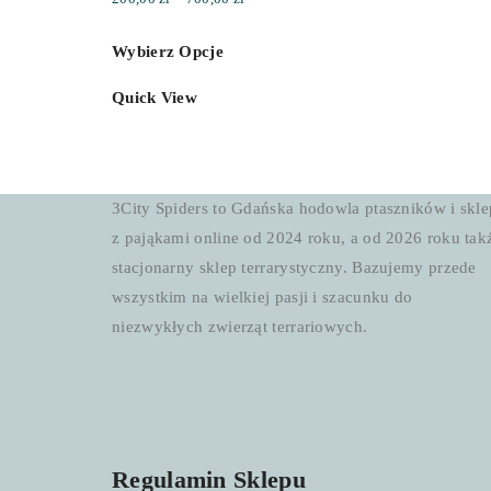
cen:
Wybierz Opcje
od
200,00 zł
Quick View
do
700,00 zł
3City Spiders to Gdańska hodowla ptaszników i skle
z pająkami online od 2024 roku, a od 2026 roku tak
stacjonarny sklep terrarystyczny. Bazujemy przede
wszystkim na wielkiej pasji i szacunku do
niezwykłych zwierząt terrariowych.
Regulamin Sklepu