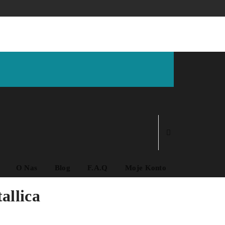
O Nas
Blog
F.A.Q
Moje Konto
allica