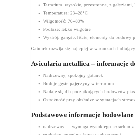
Terrarium: wysokie, przestronne, z gałęziami,
Temperatura: 23–28°C
Wilgotność: 70–80%
Podłoże: lekko wilgotne
Wystrój: gałęzie, liście, elementy do budowy 
Gatunek rozwija się najlepiej w warunkach imitując
Avicularia metallica – informacje 
Nadrzewny, spokojny gatunek
Buduje gęste pajęczyny w terrarium
Nadaje się dla początkujących hodowców pt
Ostrożność przy obsłudze w sytuacjach stres
Podstawowe informacje hodowlane
nadrzewny — wymaga wysokiego terrarium z g
spokojny, powolny, łatwy w obserwacji