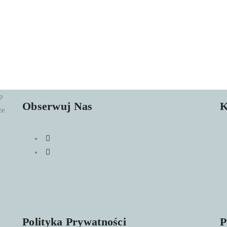
p
Obserwuj Nas
K
że
Polityka Prywatności
P