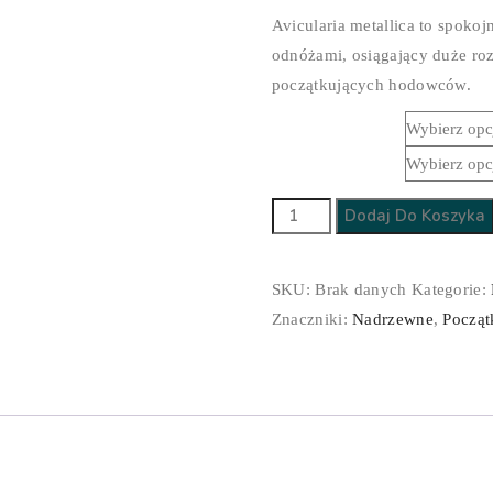
cen:
Avicularia metallica to spokoj
od
odnóżami, osiągający duże ro
70,00 zł
początkujących hodowców.
do
Płeć
500,00 zł
Stadium
ilość
Dodaj Do Koszyka
Avicularia
metallica
SKU:
Brak danych
Kategorie:
Znaczniki:
Nadrzewne
,
Począt