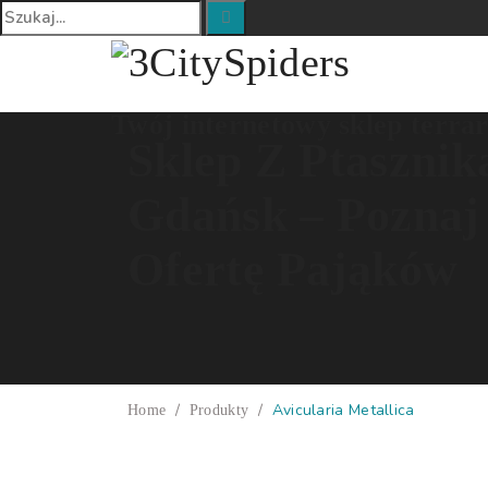
Twój internetowy sklep terra
Sklep Z Ptasznik
Gdańsk – Poznaj
Ofertę Pająków
/
/
Avicularia Metallica
Home
Produkty