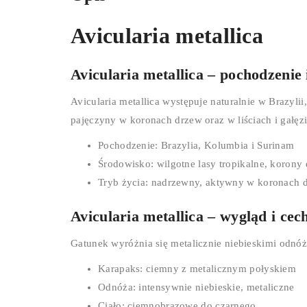
Avicularia metallica
Avicularia metallica – pochodzenie
Avicularia metallica występuje naturalnie w Brazyli
pajęczyny w koronach drzew oraz w liściach i gałęz
Pochodzenie: Brazylia, Kolumbia i Surinam
Środowisko: wilgotne lasy tropikalne, korony
Tryb życia: nadrzewny, aktywny w koronach dr
Avicularia metallica – wygląd i ce
Gatunek wyróżnia się metalicznie niebieskimi odnó
Karapaks: ciemny z metalicznym połyskiem
Odnóża: intensywnie niebieskie, metaliczne
Ciało: ciemnobrązowe do czarnego