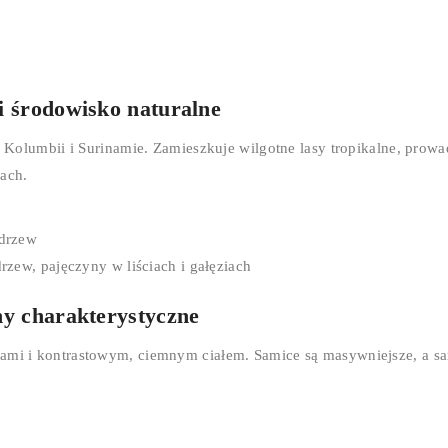
 i środowisko naturalne
i, Kolumbii i Surinamie. Zamieszkuje wilgotne lasy tropikalne, prow
iach.
 drzew
zew, pajęczyny w liściach i gałęziach
chy charakterystyczne
żami i kontrastowym, ciemnym ciałem. Samice są masywniejsze, a sa