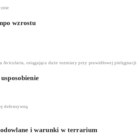
cznie
empo wzrostu
u Avicularia, osiągająca duże rozmiary przy prawidłowej pielęgnacji.
 usposobienie
wę defensywną
hodowlane i warunki w terrarium