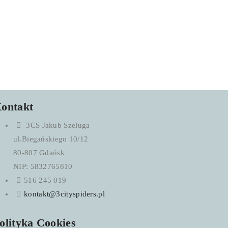
ontakt
3CS Jakub Szeluga
ul.Biegańskiego 10/12
80-807 Gdańsk
NIP: 5832765810
516 245 019
kontakt@3cityspiders.pl
olityka Cookies