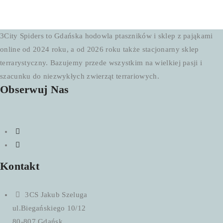
50,00 zł
do
250,00 zł
3City Spiders to Gdańska hodowla ptaszników i sklep z pająkami
online od 2024 roku, a od 2026 roku także stacjonarny sklep
terrarystyczny. Bazujemy przede wszystkim na wielkiej pasji i
szacunku do niezwykłych zwierząt terrariowych.
Obserwuj Nas
Kontakt
3CS Jakub Szeluga
ul.Biegańskiego 10/12
80-807 Gdańsk