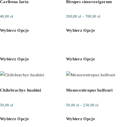
Caribena laeta
Birupes simoroxigorum
Zakres
40,00
zł
200,00
zł
–
700,00
zł
cen:
Wybierz Opcje
Wybierz Opcje
od
200,00 zł
do
700,00 zł
Wybierz Opcje
Wybierz Opcje
Chilobrachys huahini
Monocentropus balfouri
Zakres
50,00
zł
50,00
zł
–
250,00
zł
cen:
Wybierz Opcje
Wybierz Opcje
od