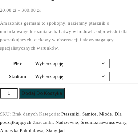
Zakres
20,00
zł
–
300,00
zł
cen:
Amazonius germani to spokojny, naziemny ptasznik o
od
umiarkowanych rozmiarach. Łatwy w hodowli, odpowiedni dla
20,00 zł
początkujących, ciekawy w obserwacji i niewymagający
do
specjalistycznych warunków.
300,00 zł
Płeć
Stadium
ilość
Dodaj Do Koszyka
Amazonius
germani
SKU:
Brak danych
Kategorie:
Ptaszniki
,
Samice
,
Młode
,
Dla
początkujących
Znaczniki:
Nadrzewne
,
Średniozaawansowany
,
Ameryka Południowa
,
Słaby jad