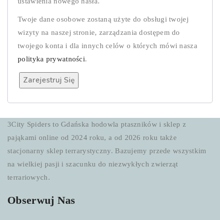
ustawienia nowego hasła.
Twoje dane osobowe zostaną użyte do obsługi twojej
wizyty na naszej stronie, zarządzania dostępem do
twojego konta i dla innych celów o których mówi nasza
polityka prywatności
.
Zarejestruj Się
3City Spiders to Gdańska hodowla ptaszników i sklep z
pająkami online od 2024 roku, a od 2026 roku także
stacjonarny sklep terrarystyczny. Bazujemy przede wszystkim
na wielkiej pasji i szacunku do niezwykłych zwierząt
terrariowych.
Obserwuj Nas