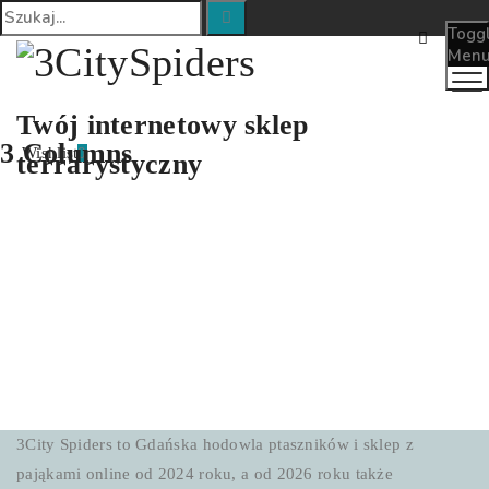
Togg
Men
Twój internetowy sklep
3 Columns
Wishlist
0
terrarystyczny
3City Spiders to Gdańska hodowla ptaszników i sklep z
pająkami online od 2024 roku, a od 2026 roku także